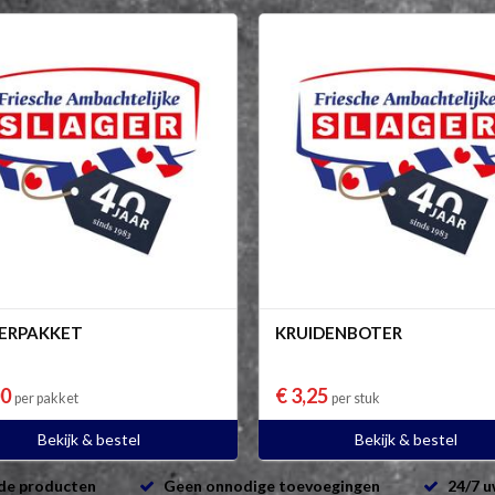
ERPAKKET
KRUIDENBOTER
00
€ 3,25
per pakket
per stuk
Bekijk & bestel
Bekijk & bestel
de producten
Geen onnodige toevoegingen
24/7 u