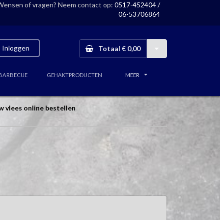
Wensen of vragen? Neem contact op:
0517-452404 /
06-53706864
Inloggen
Totaal € 0,00
BARBECUE
GEHAKTPRODUCTEN
MEER
w vlees online bestellen