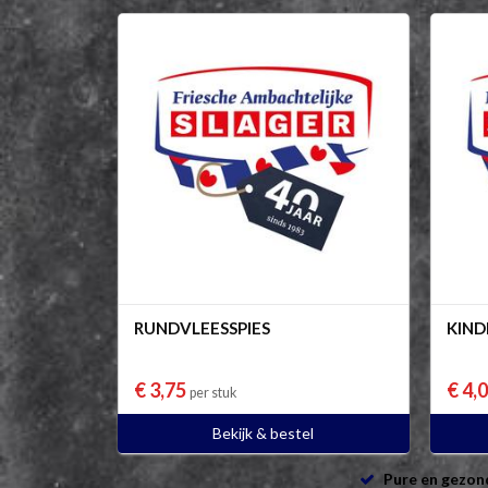
RUNDVLEESSPIES
KIND
€ 3,75
€ 4,
per stuk
Bekijk & bestel
Pure en gezon