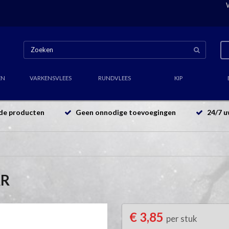
EN
VARKENSVLEES
RUNDVLEES
KIP
de producten
Geen onnodige toevoegingen
24/7 u
AR
€ 3,85
per stuk