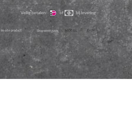
Veilig betalen:
of
bij levering
MOBIEL
EASY
 In-site product
Shop weergave: