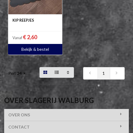
KIP REEPJES
€ 2,60
Vanaf
Bekijk & bestel
1
Per:
24
OVER SLAGERIJ WALBURG
OVER ONS
CONTACT