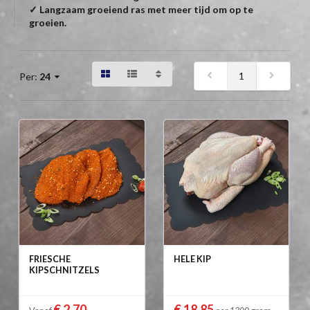
✓ Langzaam groeiend ras met meer tijd om op te
groeien.
1
Per:
24
FRIESCHE
HELE KIP
KIPSCHNITZELS
€ 2,70
€ 18,85