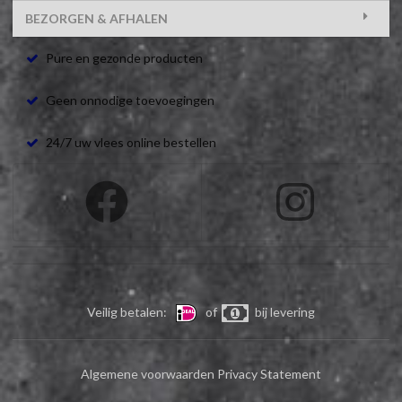
BEZORGEN & AFHALEN
Pure en gezonde producten
Geen onnodige toevoegingen
24/7 uw vlees online bestellen
Veilig betalen:
of
bij levering
Algemene voorwaarden
Privacy Statement