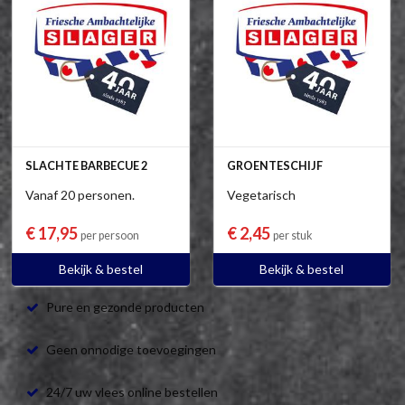
SLACHTE BARBECUE 2
GROENTESCHIJF
Vanaf 20 personen.
Vegetarisch
€ 17,95
€ 2,45
per persoon
per stuk
Bekijk & bestel
Bekijk & bestel
Pure en gezonde producten
Geen onnodige toevoegingen
24/7 uw vlees online bestellen