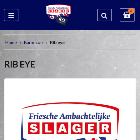
0
Home
Barbecue
Rib eye
RIB EYE