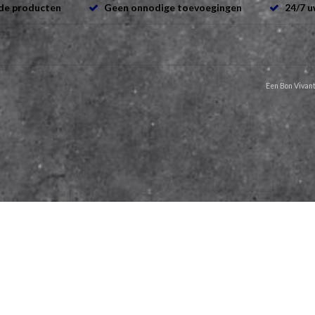
de producten
Geen onnodige toevoegingen
24/7 u
Een Bon Vivant