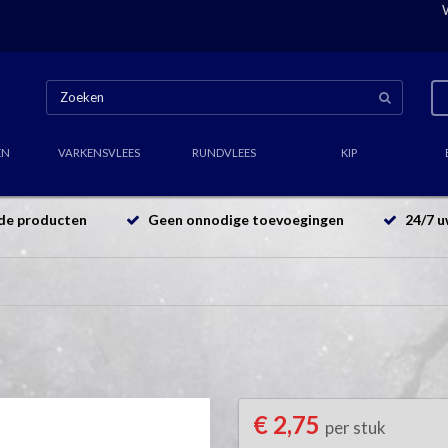
EN
VARKENSVLEES
RUNDVLEES
KIP
de producten
Geen onnodige toevoegingen
24/7 u
€ 2,75
per stuk