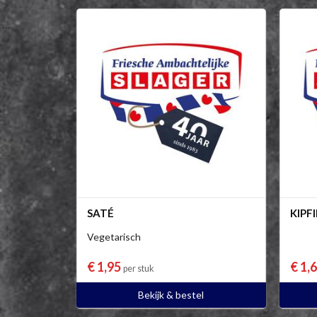
SATÉ
KIPF
Vegetarisch
€ 1,95
€ 1,
per stuk
Bekijk & bestel