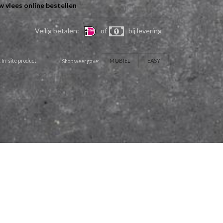
w vlees online bestellen
Veilig betalen:
of
bij levering
MOBIEL
EASY
 In-site product
Shop weergave: