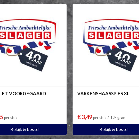
ILET VOORGEGAARD
VARKENSHAASSPIES XL
65
€ 3,49
per stuk
per stuk à 125 gram
Bekijk & bestel
Bekijk & bestel