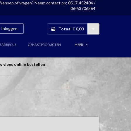
Wensen of vragen? Neem contact op:
0517-452404 /
06-53706864
Inloggen
Totaal € 0,00
BARBECUE
GEHAKTPRODUCTEN
MEER
w vlees online bestellen